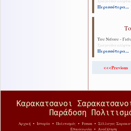
Τραγούδια κλέφτι
Περισσότερα...
Το
Του Νάνου - Γιά
Τραγούδια κλέφτι
Περισσότερα...
<<<Previous
Καρακατσανοι Σαρακατσανο
Παράδοση Πολιτισμ
Αρχική
•
Ιστορία
•
Πολιτισμός
•
Forum
•
Σύλλογος Σαρακα
Επικοινωνία
•
Αναζήτηση