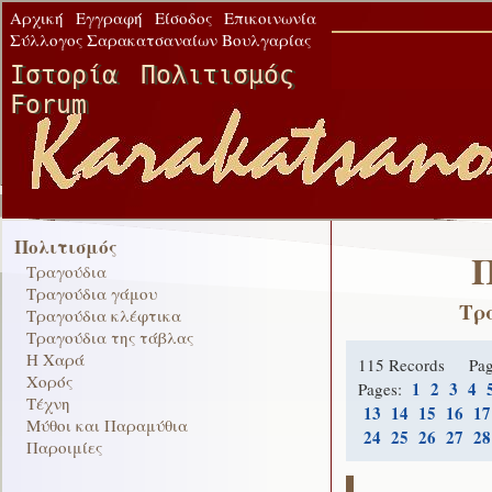
Αρχική
Εγγραφή
Είσοδος
Επικοινωνία
Σύλλογος Σαρακατσαναίων Βουλγαρίας
Ιστορία
Πολιτισμός
Forum
Πολιτισμός
Π
Τραγούδια
Τραγούδια γάμου
Τρ
Τραγούδια κλέφτικα
Τραγούδια της τάβλας
Η Χαρά
115 Records Pa
Χορός
1
2
3
4
Pages:
Τέχνη
13
14
15
16
17
Μύθοι και Παραμύθια
24
25
26
27
28
Παροιμίες