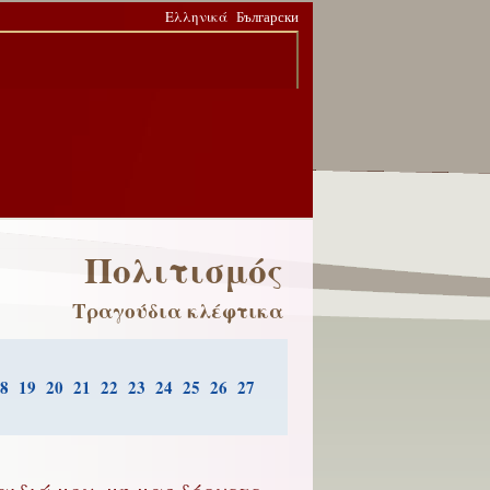
Ελληνικά
Български
Πολιτισμός
Τραγούδια κλέφτικα
8
19
20
21
22
23
24
25
26
27