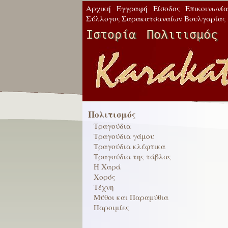
Αρχική
Εγγραφή
Είσοδος
Επικοινωνία
Σύλλογος Σαρακατσαναίων Βουλγαρίας
Ιστορία
Πολιτισμός
Πολιτισμός
Τραγούδια
Τραγούδια γάμου
Τραγούδια κλέφτικα
Τραγούδια της τάβλας
Η Χαρά
Χορός
Τέχνη
Μύθοι και Παραμύθια
Παροιμίες