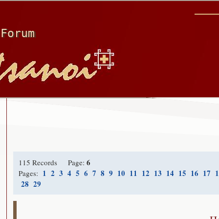
Forum
6
115 Records Page:
1
2
3
4
5
6
7
8
9
10
11
12
13
14
15
16
17
1
Pages:
28
29