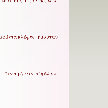
αιδιά μου, μη μας δέρνετε
αράντα κλέφτες ήμασταν
Φίλοι μ’, καλωσορίσατε